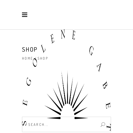
SHOP
HOME
/
SHOP
Search
for: