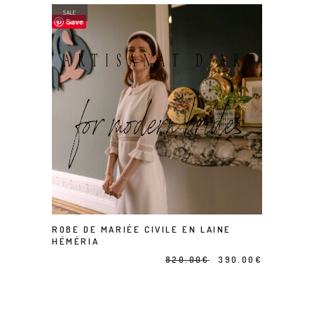
SALE
Save
ROBE DE MARIÉE CIVILE EN LAINE
AJOUTER AU PANIER
HÉMÉRIA
Le
Le
820.00
€
390.00
€
prix
prix
initial
actuel