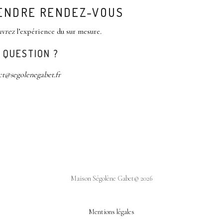
ENDRE RENDEZ-VOUS
uvrez
l’expérience du sur mesure
.
 QUESTION ?
ct@segolenegabet.fr
Maison Ségolène Gabet© 2026
Mentions légales