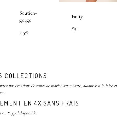
Soutien-
Panty
gorge
85€
115€
S COLLECTIONS
rez nos créations de robes de mariée sur mesure, alliant savoir-faire et
ce.
IEMENT EN 4X SANS FRAIS
a ou Paypal disponible