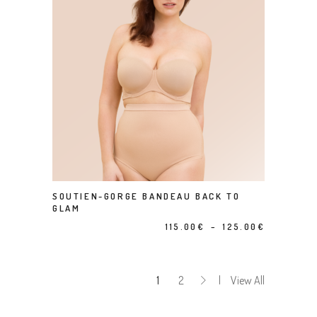
Ce produit a plusieurs variations. Les options peuvent être choisies sur la page du produit
SOUTIEN-GORGE BANDEAU BACK TO
CHOIX DES OPTIONS
GLAM
Plage
115.00
€
–
125.00
€
de
prix :
1
2
View All
115.00€
à