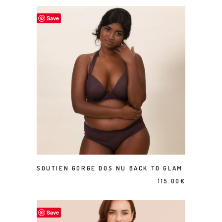
initial
actuel
Save
était :
est :
1,486.00€.
1,080.00€
Ce produit a plusieurs variations. Les options peuvent être choisies sur la page du produit
CHOIX DES OPTIONS
SOUTIEN GORGE DOS NU BACK TO GLAM
115.00
€
Save