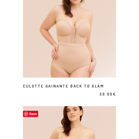
1,151.00€.
806.00€.
Ce produit a plusieurs variations. Les options peuvent être choisies sur la page du produit
CHOIX DES OPTIONS
CULOTTE GAINANTE BACK TO GLAM
59.00
€
Save