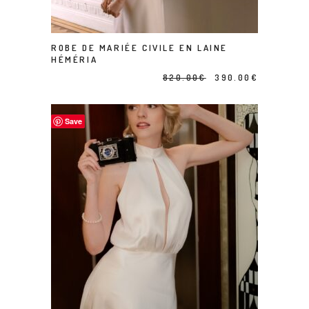
ROBE DE MARIÉE CIVILE EN LAINE
AJOUTER AU PANIER
HÉMÉRIA
Le
Le
820.00
€
390.00
€
prix
prix
initial
actuel
Save
était :
est :
820.00€.
390.00€.