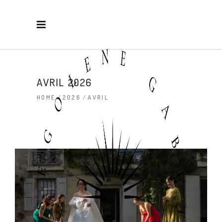
AVRIL 2026
HOME
/
2026
/
AVRIL