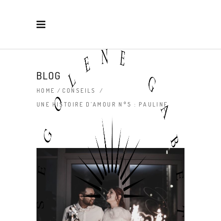
BLOG
HOME
/
CONSEILS
/
UNE HISTOIRE D’AMOUR N°5 : PAULINE